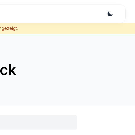
angezeigt.
ack