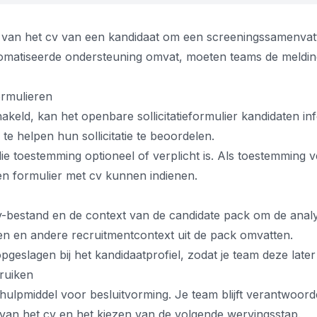
 van het cv van een kandidaat om een screeningssamenvatt
tomatiseerde ondersteuning omvat, moeten teams de meldi
rmulieren
akeld, kan het openbare sollicitatieformulier kandidaten 
e helpen hun sollicitatie te beoordelen.
 toestemming optioneel of verplicht is. Als toestemming ve
n formulier met cv kunnen indienen.
v-bestand en de context van de candidate pack om de analys
pen en andere recruitmentcontext uit de pack omvatten.
eslagen bij het kandidaatprofiel, zodat je team deze late
ruiken
ulpmiddel voor besluitvorming. Je team blijft verantwoorde
 van het cv en het kiezen van de volgende wervingsstap.