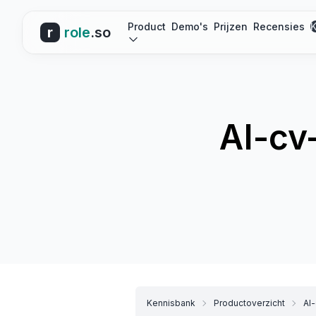
Product
Demo's
Prijzen
Recensies
r
role
.so
AI-cv
Kennisbank
Productoverzicht
AI